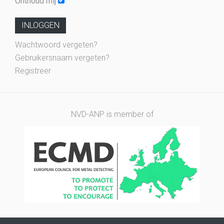
Onthoud mij
INLOGGEN
Wachtwoord vergeten?
Gebruikersnaam vergeten?
Registreer
NVD-ANP is member of