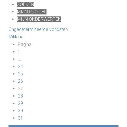
ZOEKEN
MIJN PROFIEL
MIJN ONDERWERPEN
Ongedetermineerde vondsten
Militaria
Pagina:
1
...
24
25
26
27
28
29
30
31