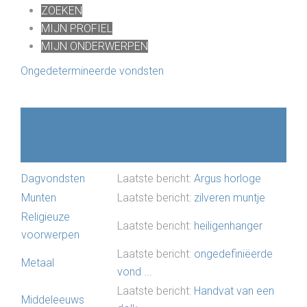
ZOEKEN
MIJN PROFIEL
MIJN ONDERWERPEN
Ongedetermineerde vondsten
ONGEDETERMINEERDE
VONDSTEN
Dagvondsten
Laatste bericht:
Argus horloge
Munten
Laatste bericht:
zilveren muntje
Religieuze
Laatste bericht:
heiligenhanger
voorwerpen
Laatste bericht:
ongedefiniëerde
Metaal
vond ...
Laatste bericht:
Handvat van een
Middeleeuws