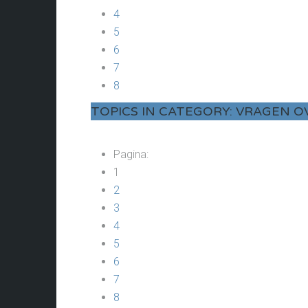
4
5
6
7
8
TOPICS IN CATEGORY: VRAGEN O
Pagina:
1
2
3
4
5
6
7
8